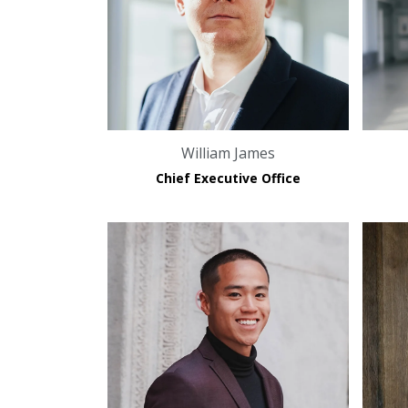
William James
Chief Executive Office