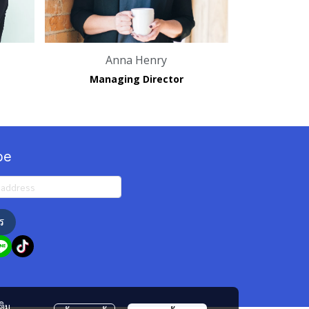
Anna Henry
Managing Director
be
ร
ติม