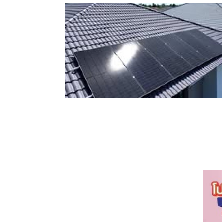
ล์
ทีมงานการติดตั้ง